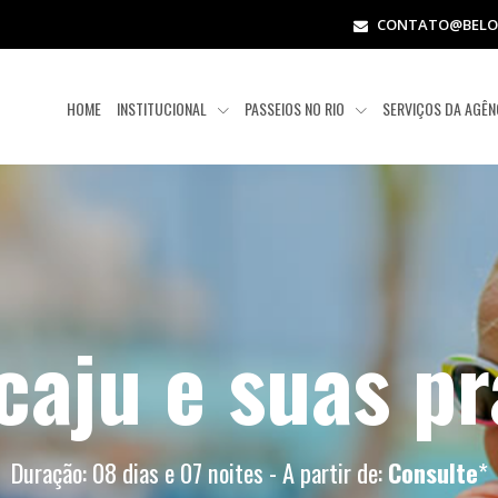
CONTATO@BELOR
HOME
INSTITUCIONAL
PASSEIOS NO RIO
SERVIÇOS DA AGÊN
caju e suas pr
Duração: 08 dias e 07 noites - A partir de:
Consulte
*