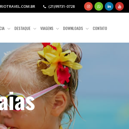
IOTRAVEL.COM.BR
(21)99731-0728
CIA
DESTAQUE
VIAGENS
DOWNLOADS
CONTATO
aias