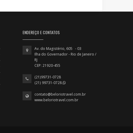
ENDEREÇO E CONTATOS
Av. do Magistério, 605 - 03
Ilha do Governador - Rio de Janeiro /
RJ
CEP: 21920-455
(21)99731-0728
(21) 99731-0728
contato@beloriotravel.com.br
www.beloriotravel.com.br